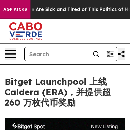
: “People Are Sick and Tired of This Politics of Hatre
AGP PICKS
Bitget Launchpool 上线
Caldera (ERA)，并提供超
260 万枚代币奖励