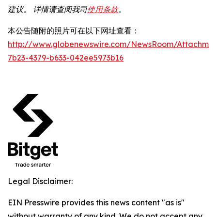
建议。
详情请查阅我司
使用条款
。
本公告随附的照片可在以下网址查看：
http://www.globenewswire.com/NewsRoom/Attachme
7b23-4379-b633-042ee5973b16
Legal Disclaimer:
EIN Presswire provides this news content "as is"
without warranty of any kind. We do not accept any