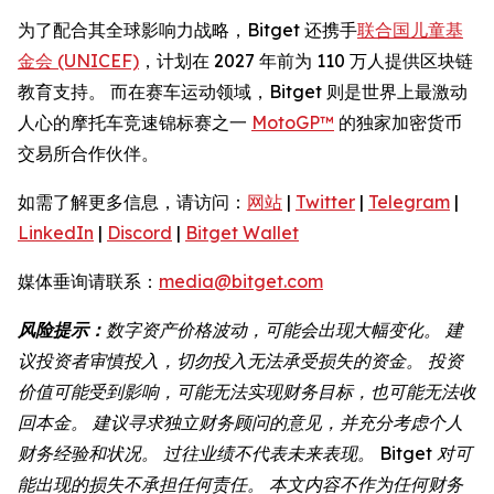
为了配合其全球影响力战略，Bitget 还携手
联合国儿童基
金会 (UNICEF)
，计划在 2027 年前为 110 万人提供区块链
教育支持。 而在赛车运动领域，Bitget 则是世界上最激动
人心的摩托车竞速锦标赛之一
MotoGP™
的独家加密货币
交易所合作伙伴。
如需了解更多信息，请访问：
网站
|
Twitter
|
Telegram
|
LinkedIn
|
Discord
|
Bitget Wallet
媒体垂询请联系：
media@bitget.com
风险提示：
数字资产价格波动，可能会出现大幅变化。
建
议投资者审慎投入，切勿投入无法承受损失的资金。
投资
价值可能受到影响，可能无法实现财务目标，也可能无法收
回本金。
建议寻求独立财务顾问的意见，并充分考虑个人
财务经验和状况。
过往业绩不代表未来表现。
Bitget
对可
能出现的损失不承担任何责任。
本文内容不作为任何财务