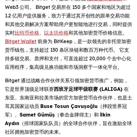
Web3 公司。 Bitget 交易所在 150 多个国家和地区为超过
1.2 亿用户提供服务，致力于通过其开创性的跟单交易功能
和其他交易解决方案帮助用户更智能地进行交易，同时提供
实时
比特币价格
、
以太坊价格
和其他加密货币价格信息。
Bitget Wallet
前身为 BitKeep，是一款领先的非托管加密
货币钱包，支持超过 130 条区块链和数百万种代币。 它支
持多链交易、质押和支付，可直连超过 20,000 个去中心化
应用程序，集高级兑换功能和市场洞察于一体化平台。
Bitget 通过战略合作伙伴关系引领加密货币推广，例如，
它是世界顶级足球联赛
西班牙足球甲级联赛
(LALIGA)
在
东亚、东南亚和拉美市场的官方加密货币合作伙伴，也是土
耳其国家运动员
Buse Tosun Çavuşoğlu
（摔跤世界冠
军）、
Samet Gümüş
（拳击金牌得主）和
İlkin
Aydın
（排球国家队队员）的全球合作伙伴，旨在激励全球
社区拥抱加密货币的未来。